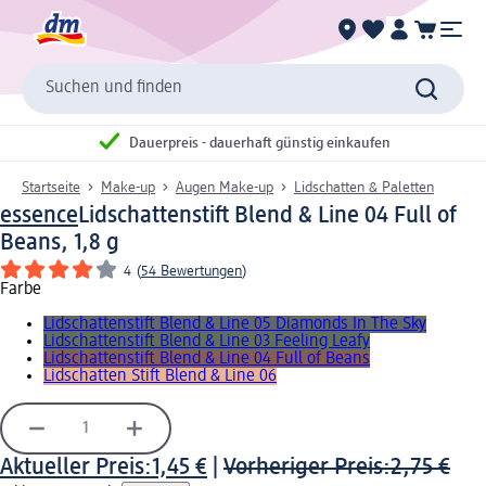
Suchen und finden
Dauerpreis - dauerhaft günstig einkaufen
Startseite
Make-up
Augen Make-up
Lidschatten & Paletten
essence
Lidschattenstift Blend & Line 04 Full of
Beans, 1,8 g
4
(
54 Bewertungen
)
Farbe
Lidschattenstift Blend & Line 05 Diamonds In The Sky
Lidschattenstift Blend & Line 03 Feeling Leafy
Lidschattenstift Blend & Line 04 Full of Beans
Lidschatten Stift Blend & Line 06
Aktueller Preis:
1,45 €
|
Vorheriger Preis:
2,75 €