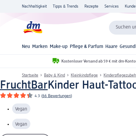
Nachhaltigkeit
Tipps & Trends
Rezepte
Services
Kunde
Suchen un
Neu
Marken
Make-up
Pflege & Parfum
Haare
Gesund
Kostenloser Versand ab 59 € mit dm-Konto
Startseite
Baby & Kind
Kleinkindpflege
Kinderpflegezubeh
FruchtBar
Kinder Haut-Tatto
4.3
(
66 Bewertungen
)
Vegan
Vegan