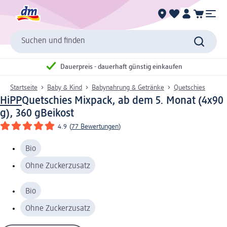
Suchen und finden
Dauerpreis - dauerhaft günstig einkaufen
Startseite
Baby & Kind
Babynahrung & Getränke
Quetschies
HiPP
Quetschies Mixpack, ab dem 5. Monat (4x90
g), 360 g
Beikost
4.9
(
77 Bewertungen
)
Bio
Ohne Zuckerzusatz
Bio
Ohne Zuckerzusatz