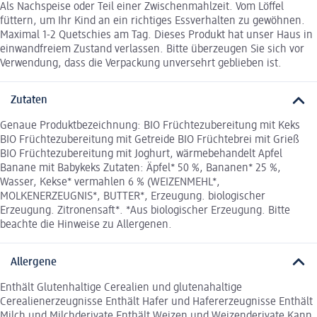
Als Nachspeise oder Teil einer Zwischenmahlzeit. Vom Löffel
füttern, um Ihr Kind an ein richtiges Essverhalten zu gewöhnen.
Maximal 1-2 Quetschies am Tag. Dieses Produkt hat unser Haus in
einwandfreiem Zustand verlassen. Bitte überzeugen Sie sich vor
Verwendung, dass die Verpackung unversehrt geblieben ist.
Zutaten
Genaue Produktbezeichnung: BIO Früchtezubereitung mit Keks
BIO Früchtezubereitung mit Getreide BIO Früchtebrei mit Grieß
BIO Früchtezubereitung mit Joghurt, wärmebehandelt Apfel
Banane mit Babykeks Zutaten: Äpfel* 50 %, Bananen* 25 %,
Wasser, Kekse* vermahlen 6 % (WEIZENMEHL*,
MOLKENERZEUGNIS*, BUTTER*, Erzeugung. biologischer
Erzeugung. Zitronensaft*. *Aus biologischer Erzeugung. Bitte
beachte die Hinweise zu Allergenen.
Allergene
Enthält Glutenhaltige Cerealien und glutenahaltige
Cerealienerzeugnisse Enthält Hafer und Hafererzeugnisse Enthält
Milch und Milchderivate Enthält Weizen und Weizenderivate Kann