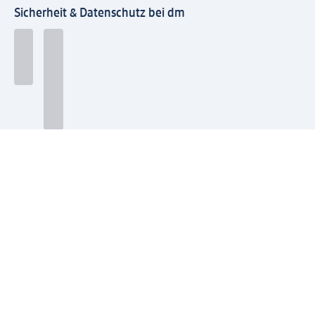
Sicherheit & Datenschutz bei dm
Zahlungsarten bei dm
Bei dm-med können die Zahlungsarten abweichen.
Mit dm verbinden