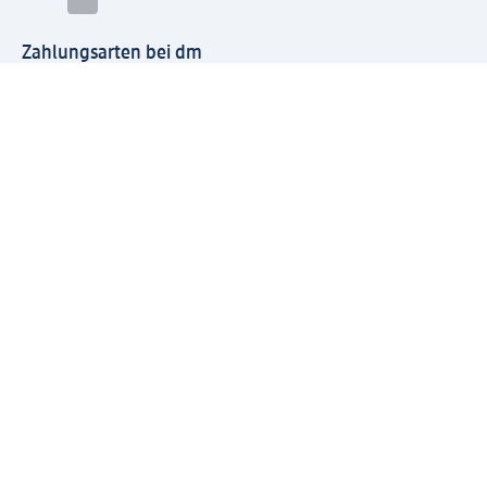
Zahlungsarten bei dm
Bei dm-med können die Zahlungsarten abweichen.
Mit dm verbinden
Jetzt die dm-App herunterladen