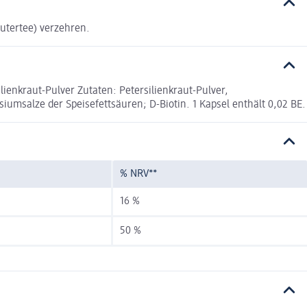
äutertee) verzehren.
enkraut-Pulver Zutaten: Petersilienkraut-Pulver,
umsalze der Speisefettsäuren; D-Biotin. 1 Kapsel enthält 0,02 BE.
% NRV**
16 %
50 %