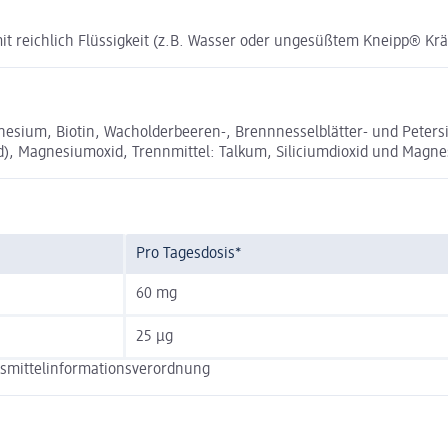
mit reichlich Flüssigkeit (z.B. Wasser oder ungesüßtem Kneipp® Kr
um, Biotin, Wacholderbeeren-, Brennnesselblätter- und Petersili
), Magnesiumoxid, Trennmittel: Talkum, Siliciumdioxid und Magnesi
Pro Tagesdosis*
60 mg
25 µg
nsmittelinformationsverordnung