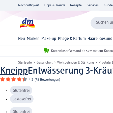
Nachhaltigkeit
Tipps & Trends
Rezepte
Services
Kunde
Suchen un
Neu
Marken
Make-up
Pflege & Parfum
Haare
Gesund
Kostenloser Versand ab 59 € mit dm-Konto
Startseite
Gesundheit
Wohlbefinden & Stärkung
Prostata 
Kneipp
Entwässerung 3-Kräut
4.2
(
78 Bewertungen
)
Glutenfrei
Laktosefrei
Glutenfrei