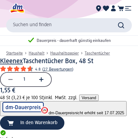
Suchen und finden
Dauerpreis - dauerhaft günstig einkaufen
Startseite
Haushalt
Haushaltspapier
Taschentücher
Kleenex
Taschentücher Box, 48 St
4.8
(
27 Bewertungen
)
1,55 €
48 St (3,23 € je 100 St)
inkl. MwSt. zzgl.
Versand
dm-Dauerpreis
nicht erhöht seit 17.07.2025
In den Warenkorb