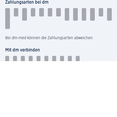
Zahlungsarten bei dm
Bei dm-med können die Zahlungsarten abweichen.
Mit dm verbinden
Jetzt die dm-App herunterladen
Impressum dm
Datenschutz dm
Einwilligungsverwaltung
Nutzungsbedingungen