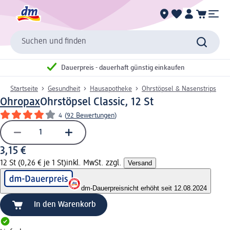
Suchen und finden
Dauerpreis - dauerhaft günstig einkaufen
Startseite
Gesundheit
Hausapotheke
Ohrstöpsel & Nasenstrips
Ohropax
Ohrstöpsel Classic, 12 St
4
(
92 Bewertungen
)
3,15 €
12 St (0,26 € je 1 St)
inkl. MwSt. zzgl.
Versand
dm-Dauerpreis
nicht erhöht seit 12.08.2024
In den Warenkorb