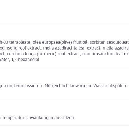
th-30 tetraoleate, olea europaea(olive) fruit oil, sorbitan sesquiol
axginseng root extract, melia azadirachta leaf extract, melia azadira
t, curcuma longa (turmeric) root extract, ocimumsanctum leaf extrac
water, 1,2-hexanediol
gen und einmassieren. Mit reichlich lauwarmem Wasser abspülen. 
ßen Temperaturschwankungen aussetzen.