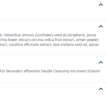
eate, helianthus annuus (sunflower) seed oil,tocopherol, panax
chta flower extract,coccinia indica fruit extract, amber powder,
t, corallina officinalis extract, bixa orellana seed oil, panax
Für besonders effizientes Double Cleansing mit einem Schaum