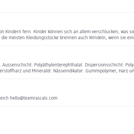
von Kindern fern. Kinder können sich an allem verschlucken, was s
Wie die meisten Kleidungsstücke brennen auch Windeln, wenn sie e
t. Aussenschicht: Polyäthylenterephthalat. Dispersionsschicht: Po
serstoffharz und Mineralöl. Nässeindikator: Gummipolymer, Harz un
kreich hello@teamrascals.com