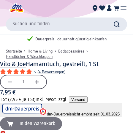
Suchen und finden
Dauerpreis - dauerhaft günstig einkaufen
Startseite
Home & Living
Badaccessoires
Handtücher & Waschlappen
Vito & Joe
Hamamtuch, gestreift, 1 St
5
(
4 Bewertungen
)
7,95 €
1 St (7,95 € je 1 St)
inkl. MwSt. zzgl.
Versand
dm-Dauerpreis
nicht erhöht seit 01.03.2025
In den Warenkorb