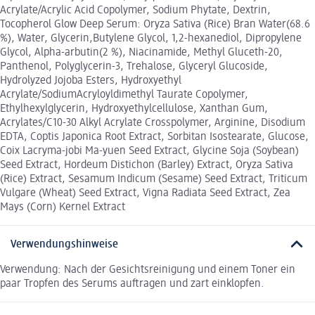
Acrylate/Acrylic Acid Copolymer, Sodium Phytate, Dextrin,
Tocopherol Glow Deep Serum: Oryza Sativa (Rice) Bran Water(68.6
%), Water, Glycerin,Butylene Glycol, 1,2-hexanediol, Dipropylene
Glycol, Alpha-arbutin(2 %), Niacinamide, Methyl Gluceth-20,
Panthenol, Polyglycerin-3, Trehalose, Glyceryl Glucoside,
Hydrolyzed Jojoba Esters, Hydroxyethyl
Acrylate/SodiumAcryloyldimethyl Taurate Copolymer,
Ethylhexylglycerin, Hydroxyethylcellulose, Xanthan Gum,
Acrylates/C10-30 Alkyl Acrylate Crosspolymer, Arginine, Disodium
EDTA, Coptis Japonica Root Extract, Sorbitan Isostearate, Glucose,
Coix Lacryma-jobi Ma-yuen Seed Extract, Glycine Soja (Soybean)
Seed Extract, Hordeum Distichon (Barley) Extract, Oryza Sativa
(Rice) Extract, Sesamum Indicum (Sesame) Seed Extract, Triticum
Vulgare (Wheat) Seed Extract, Vigna Radiata Seed Extract, Zea
Mays (Corn) Kernel Extract
Verwendungshinweise
Verwendung: Nach der Gesichtsreinigung und einem Toner ein
paar Tropfen des Serums auftragen und zart einklopfen.