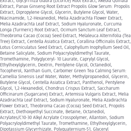
Extract, Glycyrrhiza Glabra (Licorice) Root Extract, Akebia Quinata
Extract, Panax Ginseng Root Extract Propolis Glow Serum: Propolis
Extract, Dipropylene Glycol, Glycerin, Butylene Glycol, Water,
Niacinamide, 1,2-Hexanediol, Melia Azadirachta Flower Extract,
Melia Azadirachta Leaf Extract, Sodium Hyaluronate, Curcuma
Longa (Turmeric) Root Extract, Ocimum Sanctum Leaf Extract,
Theobroma Cacao (Cocoa) Seed Extract, Melaleuca Alternifolia (Tea
Tree) Extract, Centella Asiatica Extract, Corallina Officinalis Extract,
Lotus Corniculatus Seed Extract, Calophyllum Inophyllum Seed Oil,
Betaine Salicylate, Sodium Polyacryloyldimethyl Taurate,
Tromethamine, Polyglyceryl- 10 Laurate, Caprylyl Glycol,
Ethylhexylglycerin, Dextrin, Pentylene Glycol, Octanediol,
Tocopherol, Xanthan Gum, Carbomer Green Tea Calming Serum:
Camellia Sinensis Leaf Water, Water, Methylpropanediol, Glycerin,
Butylene Glycol, Centella Asiatica Extract, Panthenol, Pentylene
Glycol, 1,2-Hexanediol, Chondrus Crispus Extract, Saccharum
Officinarum (Sugarcane) Extract, Artemisia Vulgaris Extract, Melia
Azadirachta Leaf Extract, Sodium Hyaluronate, Melia Azadirachta
Flower Extract, Theobroma Cacao (Cocoa) Seed Extract, Propolis
Extract, Diethoxyethyl Succinate, Betaine, Octanediol,
Acrylates/C10-30 Alkyl Acrylate Crosspolymer, Allantoin, Sodium
Polyacryloyldimethyl Taurate, Tromethamine, Ethylhexylglycerin,
Dipotassium Glycyrrhizate, Polyquaternium-51, Glyceryl