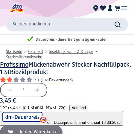
Suchen und finden
Dauerpreis - dauerhaft günstig einkaufen
Startseite
Haushalt
Insektenabwehr & Dünger
Stechmückenabwehr
Profissimo
Mückenabwehr Stecker Nachfüllpack,
1 St
Biozidprodukt
2.1
(
102 Bewertungen
)
3,45 €
1 St (3,45 € je 1 St)
inkl. MwSt. zzgl.
Versand
dm-Dauerpreis
nicht erhöht seit 18.03.2025
In den Warenkorb