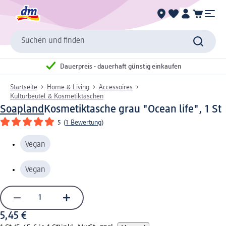
Suchen und finden
Dauerpreis - dauerhaft günstig einkaufen
Startseite
Home & Living
Accessoires
Kulturbeutel & Kosmetiktaschen
Soapland
Kosmetiktasche grau "Ocean life", 1 St
5
(
1 Bewertung
)
Vegan
Vegan
5,45 €