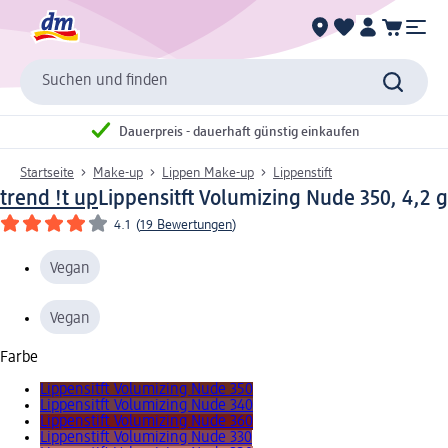
Suchen und finden
Dauerpreis - dauerhaft günstig einkaufen
Startseite
Make-up
Lippen Make-up
Lippenstift
trend !t up
Lippensitft Volumizing Nude 350, 4,2 g
4.1
(
19 Bewertungen
)
Vegan
Vegan
Farbe
Lippensitft Volumizing Nude 350
Lippensitft Volumizing Nude 340
Lippenstift Volumizing Nude 360
Lippenstift Volumizing Nude 330