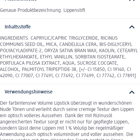
Genaue Produktbezeichnung: Lippenstift
Inhaltsstoffe
INGREDIENTS: CAPRYLIC/CAPRIC TRIGLYCERIDE, RICINUS
COMMUNIS SEED OIL, MICA, CANDELILLA CERA, BIS-DIGLYCERYL
POLYACYLADIPATE-2, ORYZA SATIVA BRAN WAX, KAOLIN, CETEARYL
ETHYLHEXANOATE, ETHYL VANILLIN, SORBITAN ISOSTEARATE,
PORTULACA PILOSA EXTRACT, AQUA, SUCROSE COCOATE,
ALCOHOL, PALMITOYL TRIPEPTIDE-38, [+/- CI 15850, CI 19140, CI
42090, CI 77007, CI 77491, CI 77492, CI 77499, CI 77742, CI 77891]
Verwendungshinweise
Der farbintensive Volume Lipstick überzeugt in wunderschönen
Nude Tönen und verleiht durch seine cremige Textur den Lippen
ein optisch volleres Aussehen. Dank der mit Rizinusöl
angereicherten Textur sorgt er nicht nur für gepflegte Lippen,
sondern lässt deine Lippen mit 1 % Volulip bei regelmäßiger
Anwendung auch optisch voluminöser und voller aussehen. Die