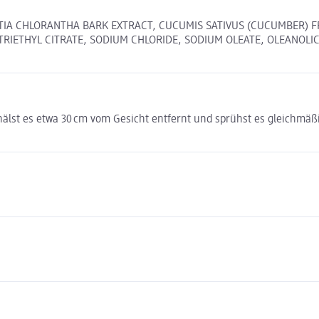
NTIA CHLORANTHA BARK EXTRACT, CUCUMIS SATIVUS (CUCUMBER) 
RIETHYL CITRATE, SODIUM CHLORIDE, SODIUM OLEATE, OLEANOLIC
 hälst es etwa 30 cm vom Gesicht entfernt und sprühst es gleichmäß