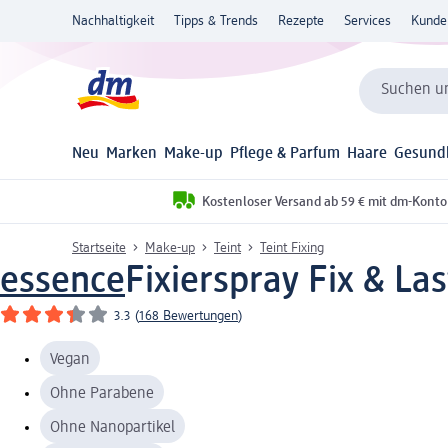
Nachhaltigkeit
Tipps & Trends
Rezepte
Services
Kunde
Suchen un
Neu
Marken
Make-up
Pflege & Parfum
Haare
Gesund
Kostenloser Versand ab 59 € mit dm-Konto
Startseite
Make-up
Teint
Teint Fixing
essence
Fixierspray Fix & La
3.3
(
168 Bewertungen
)
Vegan
Ohne Parabene
Ohne Nanopartikel