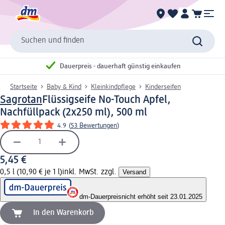
Suchen und finden
Dauerpreis - dauerhaft günstig einkaufen
Startseite
Baby & Kind
Kleinkindpflege
Kinderseifen
Sagrotan
Flüssigseife No-Touch Apfel,
Nachfüllpack (2x250 ml), 500 ml
4.9
(
53 Bewertungen
)
5,45 €
0,5 l (10,90 € je 1 l)
inkl. MwSt. zzgl.
Versand
dm-Dauerpreis
nicht erhöht seit 23.01.2025
In den Warenkorb