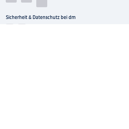
Sicherheit & Datenschutz bei dm
Zahlungsarten bei dm
Bei dm-med können die Zahlungsarten abweichen.
Mit dm verbinden