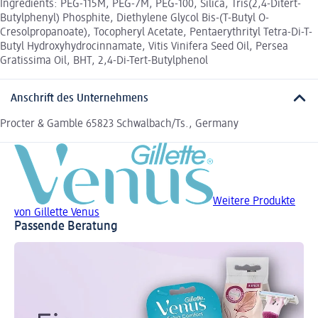
Ingredients: PEG-115M, PEG-7M, PEG-100, Silica, Tris(2,4-Ditert-
Butylphenyl) Phosphite, Diethylene Glycol Bis-(T-Butyl O-
Cresolpropanoate), Tocopheryl Acetate, Pentaerythrityl Tetra-Di-T-
Butyl Hydroxyhydrocinnamate, Vitis Vinifera Seed Oil, Persea
Gratissima Oil, BHT, 2,4-Di-Tert-Butylphenol
Anschrift des Unternehmens
Procter & Gamble 65823 Schwalbach/Ts., Germany
Weitere Produkte
von Gillette Venus
Passende Beratung