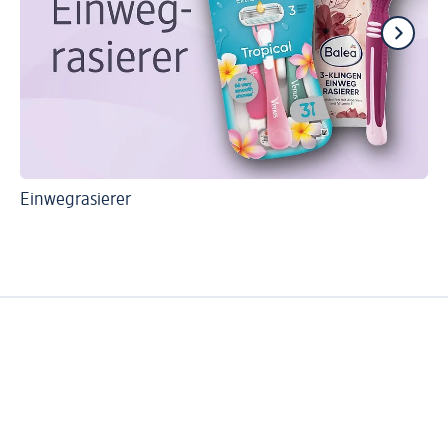
Einwegrasierer
Ti
Sc