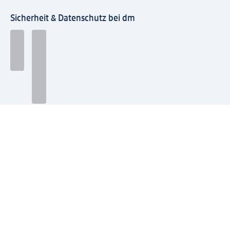
Sicherheit & Datenschutz bei dm
Zahlungsarten bei dm
Bei dm-med können die Zahlungsarten abweichen.
Mit dm verbinden