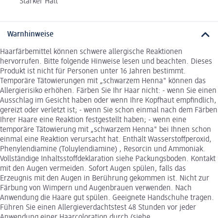
Starker Halt
Warnhinweise
Haarfärbemittel können schwere allergische Reaktionen
hervorrufen. Bitte folgende Hinweise lesen und beachten. Dieses
Produkt ist nicht für Personen unter 16 Jahren bestimmt.
Temporäre Tätowierungen mit „schwarzem Henna" können das
Allergierisiko erhöhen. Färben Sie Ihr Haar nicht: - wenn Sie einen
Ausschlag im Gesicht haben oder wenn Ihre Kopfhaut empfindlich,
gereizt oder verletzt ist; - wenn Sie schon einmal nach dem Färben
Ihrer Haare eine Reaktion festgestellt haben; - wenn eine
temporäre Tätowierung mit „schwarzem Henna" bei Ihnen schon
einmal eine Reaktion verursacht hat. Enthält Wasserstoffperoxid,
Phenylendiamine (Toluylendiamine) , Resorcin und Ammoniak.
Vollständige Inhaltsstoffdeklaration siehe Packungsboden. Kontakt
mit den Augen vermeiden. Sofort Augen spülen, falls das
Erzeugnis mit den Augen in Berührung gekommen ist. Nicht zur
Färbung von Wimpern und Augenbrauen verwenden. Nach
Anwendung die Haare gut spülen. Geeignete Handschuhe tragen.
Führen Sie einen Allergieverdachtstest 48 Stunden vor jeder
Anwendung einer Haarcoloration durch (siehe