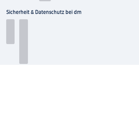
Sicherheit & Datenschutz bei dm
Zahlungsarten bei dm
Bei dm-med können die Zahlungsarten abweichen.
Mit dm verbinden