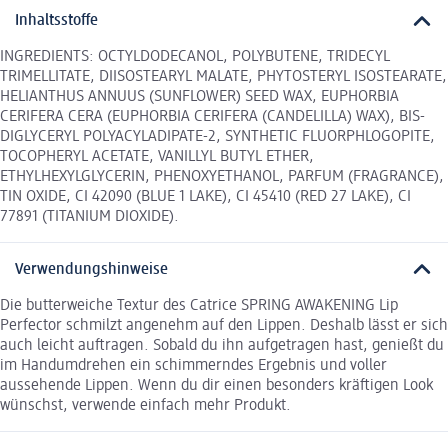
Inhaltsstoffe
INGREDIENTS: OCTYLDODECANOL, POLYBUTENE, TRIDECYL
TRIMELLITATE, DIISOSTEARYL MALATE, PHYTOSTERYL ISOSTEARATE,
HELIANTHUS ANNUUS (SUNFLOWER) SEED WAX, EUPHORBIA
CERIFERA CERA (EUPHORBIA CERIFERA (CANDELILLA) WAX), BIS-
DIGLYCERYL POLYACYLADIPATE-2, SYNTHETIC FLUORPHLOGOPITE,
TOCOPHERYL ACETATE, VANILLYL BUTYL ETHER,
ETHYLHEXYLGLYCERIN, PHENOXYETHANOL, PARFUM (FRAGRANCE),
TIN OXIDE, CI 42090 (BLUE 1 LAKE), CI 45410 (RED 27 LAKE), CI
77891 (TITANIUM DIOXIDE).
Verwendungshinweise
Die butterweiche Textur des Catrice SPRING AWAKENING Lip
Perfector schmilzt angenehm auf den Lippen. Deshalb lässt er sich
auch leicht auftragen. Sobald du ihn aufgetragen hast, genießt du
im Handumdrehen ein schimmerndes Ergebnis und voller
aussehende Lippen. Wenn du dir einen besonders kräftigen Look
wünschst, verwende einfach mehr Produkt.