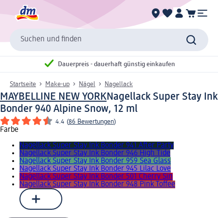
Suchen und finden
Dauerpreis - dauerhaft günstig einkaufen
Startseite
Make-up
Nägel
Nagellack
MAYBELLINE NEW YORK
Nagellack Super Stay Ink
Bonder 940 Alpine Snow, 12 ml
4.4
(
86 Bewertungen
)
Farbe
Nagellack Super Stay Ink Bonder 941 After Party
Nagellack Super Stay Ink Bonder 946 High Tide
Nagellack Super Stay Ink Bonder 959 Sea Glass
Nagellack Super Stay Ink Bonder 945 Lilac Love
Nagellack Super Stay Ink Bonder 501 Cherry Sin
Nagellack Super Stay Ink Bonder 948 Pink Toffee