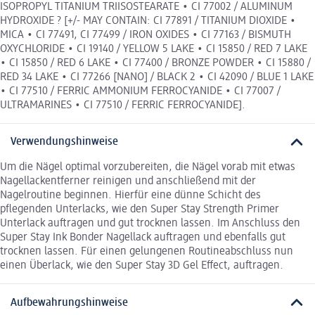
ISOPROPYL TITANIUM TRIISOSTEARATE • CI 77002 / ALUMINUM
HYDROXIDE ? [+/- MAY CONTAIN: CI 77891 / TITANIUM DIOXIDE •
MICA • CI 77491, CI 77499 / IRON OXIDES • CI 77163 / BISMUTH
OXYCHLORIDE • CI 19140 / YELLOW 5 LAKE • CI 15850 / RED 7 LAKE
• CI 15850 / RED 6 LAKE • CI 77400 / BRONZE POWDER • CI 15880 /
RED 34 LAKE • CI 77266 [NANO] / BLACK 2 • CI 42090 / BLUE 1 LAKE
• CI 77510 / FERRIC AMMONIUM FERROCYANIDE • CI 77007 /
ULTRAMARINES • CI 77510 / FERRIC FERROCYANIDE].
Verwendungshinweise
Um die Nägel optimal vorzubereiten, die Nägel vorab mit etwas
Nagellackentferner reinigen und anschließend mit der
Nagelroutine beginnen. Hierfür eine dünne Schicht des
pflegenden Unterlacks, wie den Super Stay Strength Primer
Unterlack auftragen und gut trocknen lassen. Im Anschluss den
Super Stay Ink Bonder Nagellack auftragen und ebenfalls gut
trocknen lassen. Für einen gelungenen Routineabschluss nun
einen Überlack, wie den Super Stay 3D Gel Effect, auftragen.
Aufbewahrungshinweise