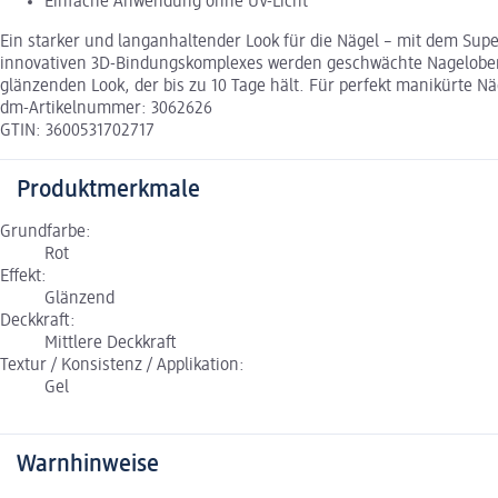
Einfache Anwendung ohne UV-Licht
Ein starker und langanhaltender Look für die Nägel – mit dem Sup
innovativen 3D-Bindungskomplexes werden geschwächte Nageloberfl
glänzenden Look, der bis zu 10 Tage hält. Für perfekt manikürte 
dm-Artikelnummer: 3062626
GTIN: 3600531702717
Produktmerkmale
Grundfarbe:
Rot
Effekt:
Glänzend
Deckkraft:
Mittlere Deckkraft
Textur / Konsistenz / Applikation:
Gel
Warnhinweise