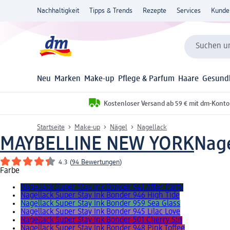
Nachhaltigkeit
Tipps & Trends
Rezepte
Services
Kunde
Suchen un
Neu
Marken
Make-up
Pflege & Parfum
Haare
Gesund
Kostenloser Versand ab 59 € mit dm-Konto
Startseite
Make-up
Nägel
Nagellack
MAYBELLINE NEW YORK
Nage
4.3
(
94 Bewertungen
)
Farbe
Nagellack Super Stay Ink Bonder 941 After Party
Nagellack Super Stay Ink Bonder 946 High Tide
Nagellack Super Stay Ink Bonder 959 Sea Glass
Nagellack Super Stay Ink Bonder 945 Lilac Love
Nagellack Super Stay Ink Bonder 501 Cherry Sin
Nagellack Super Stay Ink Bonder 948 Pink Toffee