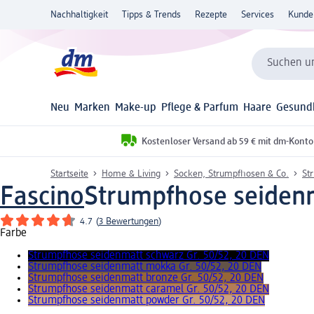
Nachhaltigkeit
Tipps & Trends
Rezepte
Services
Kunde
Suchen un
Neu
Marken
Make-up
Pflege & Parfum
Haare
Gesund
Kostenloser Versand ab 59 € mit dm-Konto
Startseite
Home & Living
Socken, Strumpfhosen & Co.
St
Fascino
Strumpfhose seidenm
4.7
(
3 Bewertungen
)
Farbe
Strumpfhose seidenmatt schwarz Gr. 50/52, 20 DEN
Strumpfhose seidenmatt mokka Gr. 50/52, 20 DEN
Strumpfhose seidenmatt bronze Gr. 50/52, 20 DEN
Strumpfhose seidenmatt caramel Gr. 50/52, 20 DEN
Strumpfhose seidenmatt powder Gr. 50/52, 20 DEN