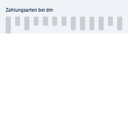
Zahlungsarten bei dm
Bei dm-med können die Zahlungsarten abweichen.
Mit dm verbinden
Jetzt die dm-App herunterladen
Impressum dm
Datenschutz dm