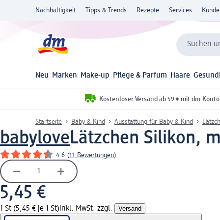
Nachhaltigkeit
Tipps & Trends
Rezepte
Services
Kunde
Suchen un
Neu
Marken
Make-up
Pflege & Parfum
Haare
Gesund
Kostenloser Versand ab 59 € mit dm-Konto
Startseite
Baby & Kind
Ausstattung für Baby & Kind
Lätzc
babylove
Lätzchen Silikon, mi
4.6
(
11 Bewertungen
)
5,45 €
1 St (5,45 € je 1 St)
inkl. MwSt. zzgl.
Versand