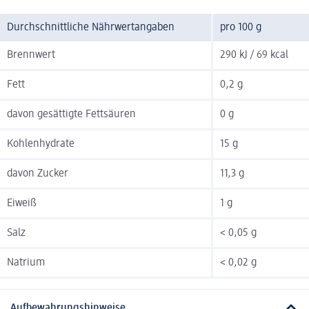
Durchschnittliche Nährwertangaben
pro 100 g
Brennwert
290 kJ / 69 kcal
Fett
0,2 g
davon gesättigte Fettsäuren
0 g
Kohlenhydrate
15 g
davon Zucker
11,3 g
Eiweiß
1 g
Salz
< 0,05 g
Natrium
< 0,02 g
Aufbewahrungshinweise