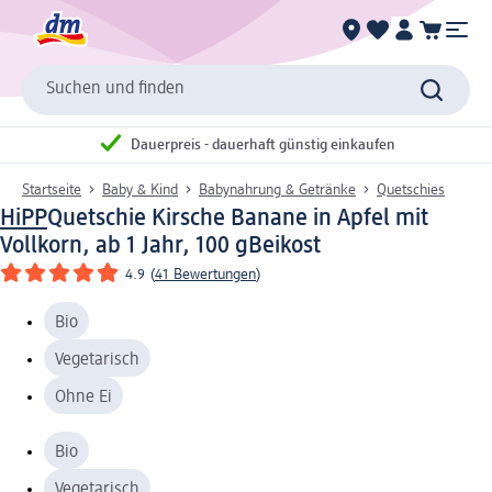
Suchen und finden
Dauerpreis - dauerhaft günstig einkaufen
Startseite
Baby & Kind
Babynahrung & Getränke
Quetschies
HiPP
Quetschie Kirsche Banane in Apfel mit
Vollkorn, ab 1 Jahr, 100 g
Beikost
4.9
(
41 Bewertungen
)
Bio
Vegetarisch
Ohne Ei
Bio
Vegetarisch