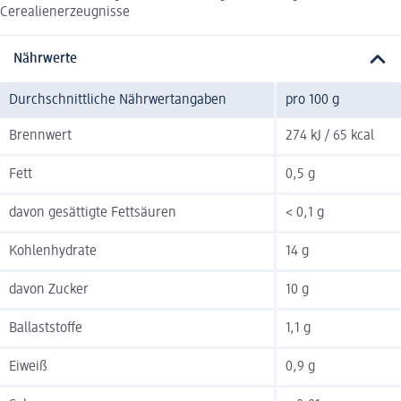
Cerealienerzeugnisse
Nährwerte
Durchschnittliche Nährwertangaben
pro 100 g
Brennwert
274 kJ / 65 kcal
Fett
0,5 g
davon gesättigte Fettsäuren
< 0,1 g
Kohlenhydrate
14 g
davon Zucker
10 g
Ballaststoffe
1,1 g
Eiweiß
0,9 g