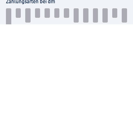
Zahlungsarten bei dm
Bei dm-med können die Zahlungsarten abweichen.
Mit dm verbinden
Jetzt die dm-App herunterladen
Impressum dm
Datenschutz dm
Einwilligungsverwaltung
Nutzungsbedingungen