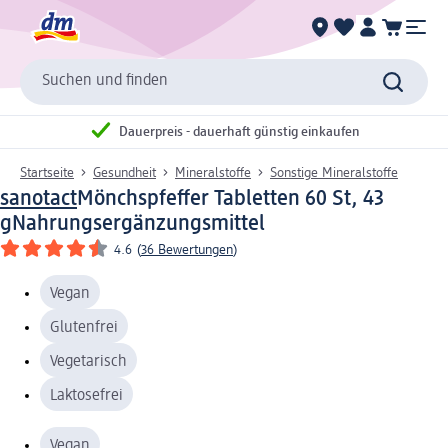
Suchen und finden
Dauerpreis - dauerhaft günstig einkaufen
Startseite
Gesundheit
Mineralstoffe
Sonstige Mineralstoffe
sanotact
Mönchspfeffer Tabletten 60 St, 43
g
Nahrungsergänzungsmittel
4.6
(
36 Bewertungen
)
Vegan
Glutenfrei
Vegetarisch
Laktosefrei
Vegan