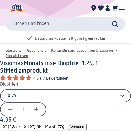
Suchen und finden
Dauerpreis - dauerhaft günstig einkaufen
Startseite
Gesundheit
Kontaktlinsen, Lesebrillen & Zubehör
Monatslinsen
Visiomax
Monatslinse Dioptrie -1,25, 1
St
Medizinprodukt
4.6
(
17 Bewertungen
)
Dioptrien
4,95 €
1 St (4,95 € je 1 St)
inkl. MwSt. zzgl.
Versand