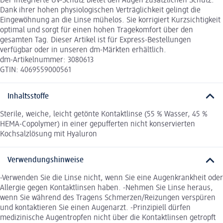
Der integrierte UV-Schutz bietet den Augen zusätzlichen Schutz.
Dank ihrer hohen physiologischen Verträglichkeit gelingt die
Eingewöhnung an die Linse mühelos. Sie korrigiert Kurzsichtigkeit
optimal und sorgt für einen hohen Tragekomfort über den
gesamten Tag. Dieser Artikel ist für Express-Bestellungen
verfügbar oder in unseren dm-Märkten erhältlich.
dm-Artikelnummer: 3080613
GTIN: 4069559000561
Inhaltsstoffe
Sterile, weiche, leicht getönte Kontaktlinse (55 % Wasser, 45 %
HEMA-Copolymer) in einer gepufferten nicht konservierten
Kochsalzlösung mit Hyaluron
Verwendungshinweise
-Verwenden Sie die Linse nicht, wenn Sie eine Augenkrankheit oder
Allergie gegen Kontaktlinsen haben. -Nehmen Sie Linse heraus,
wenn Sie während des Tragens Schmerzen/Reizungen verspüren
und kontaktieren Sie einen Augenarzt. -Prinzipiell dürfen
medizinische Augentropfen nicht über die Kontaktlinsen getropft