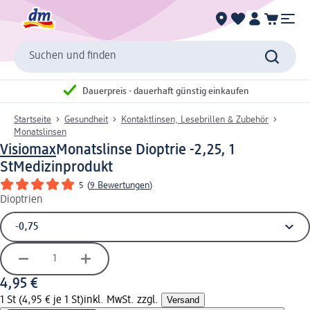
Suchen und finden
Dauerpreis - dauerhaft günstig einkaufen
Startseite
Gesundheit
Kontaktlinsen, Lesebrillen & Zubehör
Monatslinsen
Visiomax
Monatslinse Dioptrie -2,25, 1
St
Medizinprodukt
5
(
9 Bewertungen
)
Dioptrien
4,95 €
1 St (4,95 € je 1 St)
inkl. MwSt. zzgl.
Versand