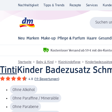
Nachhaltigkeit
Tipps & Trends
Rezepte
Services
Kunde
Suchen un
Neu
Marken
Make-up
Pflege & Parfum
Haare
Gesund
Kostenloser Versand ab 59 € mit dm-Konto
Startseite
Baby & Kind
Kleinkindpflege
Kinderbadezusätz
Tinti
Kinder Badezusatz Sch
4.8
(
19 Bewertungen
)
Ohne Alkohol
Ohne Paraffine / Mineralöle
Ohne Parabene