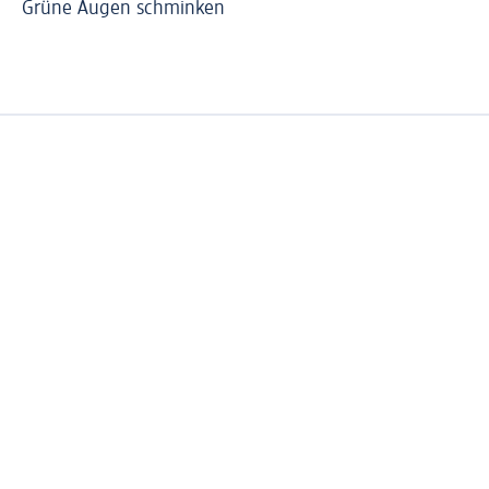
Grüne Augen schminken
Ei
Sp