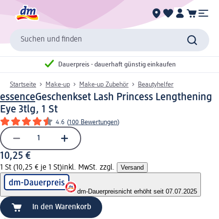
Suchen und finden
Dauerpreis - dauerhaft günstig einkaufen
Startseite
Make-up
Make-up Zubehör
Beautyhelfer
essence
Geschenkset Lash Princess Lengthening
Eye 3tlg, 1 St
4.6
(
100 Bewertungen
)
10,25 €
1 St (10,25 € je 1 St)
inkl. MwSt. zzgl.
Versand
dm-Dauerpreis
nicht erhöht seit 07.07.2025
In den Warenkorb