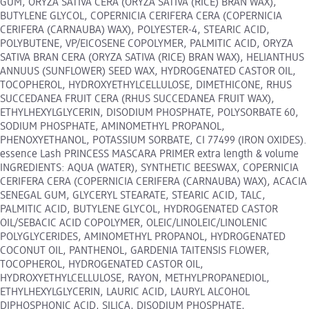
GUM, ORYZA SATIVA CERA (ORYZA SATIVA (RICE) BRAN WAX),
BUTYLENE GLYCOL, COPERNICIA CERIFERA CERA (COPERNICIA
CERIFERA (CARNAUBA) WAX), POLYESTER-4, STEARIC ACID,
POLYBUTENE, VP/EICOSENE COPOLYMER, PALMITIC ACID, ORYZA
SATIVA BRAN CERA (ORYZA SATIVA (RICE) BRAN WAX), HELIANTHUS
ANNUUS (SUNFLOWER) SEED WAX, HYDROGENATED CASTOR OIL,
TOCOPHEROL, HYDROXYETHYLCELLULOSE, DIMETHICONE, RHUS
SUCCEDANEA FRUIT CERA (RHUS SUCCEDANEA FRUIT WAX),
ETHYLHEXYLGLYCERIN, DISODIUM PHOSPHATE, POLYSORBATE 60,
SODIUM PHOSPHATE, AMINOMETHYL PROPANOL,
PHENOXYETHANOL, POTASSIUM SORBATE, CI 77499 (IRON OXIDES).
essence Lash PRINCESS MASCARA PRIMER extra length & volume
INGREDIENTS: AQUA (WATER), SYNTHETIC BEESWAX, COPERNICIA
CERIFERA CERA (COPERNICIA CERIFERA (CARNAUBA) WAX), ACACIA
SENEGAL GUM, GLYCERYL STEARATE, STEARIC ACID, TALC,
PALMITIC ACID, BUTYLENE GLYCOL, HYDROGENATED CASTOR
OIL/SEBACIC ACID COPOLYMER, OLEIC/LINOLEIC/LINOLENIC
POLYGLYCERIDES, AMINOMETHYL PROPANOL, HYDROGENATED
COCONUT OIL, PANTHENOL, GARDENIA TAITENSIS FLOWER,
TOCOPHEROL, HYDROGENATED CASTOR OIL,
HYDROXYETHYLCELLULOSE, RAYON, METHYLPROPANEDIOL,
ETHYLHEXYLGLYCERIN, LAURIC ACID, LAURYL ALCOHOL
DIPHOSPHONIC ACID, SILICA, DISODIUM PHOSPHATE,