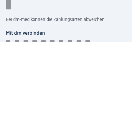
Bei dm-med können die Zahlungsarten abweichen.
Mit dm verbinden
Jetzt die dm-App herunterladen
Impressum dm
Datenschutz dm
Einwilligungsverwaltung
Nutzungsbedingungen
AGB dm
Vertrag widerrufen und Widerrufsbelehrung dm
Streitschlichtung