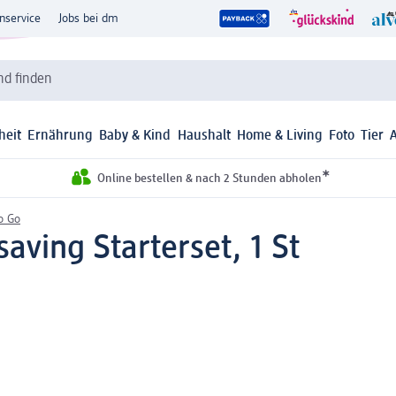
nservice
Jobs bei dm
d finden
heit
Ernährung
Baby & Kind
Haushalt
Home & Living
Foto
Tier
*
Online bestellen & nach 2 Stunden abholen
o Go
ving Starterset, 1 St