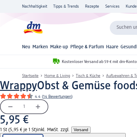
Nachhaltigkeit
Tipps & Trends
Rezepte
Services
Kunde
Suchen un
Neu
Marken
Make-up
Pflege & Parfum
Haare
Gesund
Kostenloser Versand ab 59 € mit dm-Konto
Startseite
Home & Living
Tisch & Küche
Aufbewahren & T
Wrappy
Obst & Gemüse foodsa
4.4
(
14 Bewertungen
)
5,95 €
1 St (5,95 € je 1 St)
inkl. MwSt. zzgl.
Versand