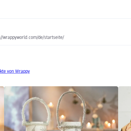
//wrappyworld.com/de/startseite/
kte von Wrappy