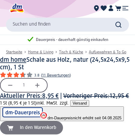
Suchen und finden
Dauerpreis - dauerhaft günstig einkaufen
Startseite
Home & Living
Tisch & Küche
Aufbewahren & To Go
dm home
Schale aus Holz, natur (24,5x24,5x9,5
cm), 1 St
3.8
(
11 Bewertungen
)
Aktueller Preis:
8,95 €
|
Vorheriger Preis:
12,95 €
1 St (8,95 € je 1 St)
inkl. MwSt. zzgl.
Versand
dm-Dauerpreis
nicht erhöht seit 04.08.2025
In den Warenkorb