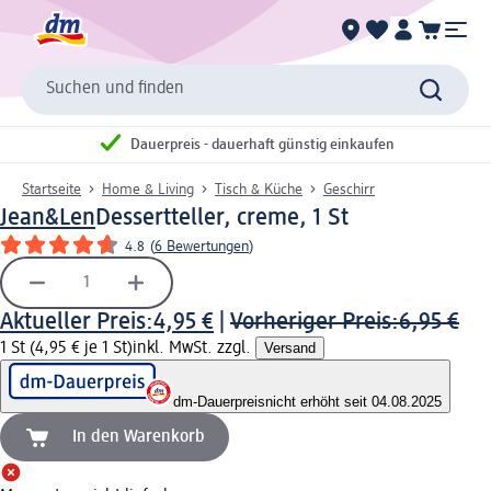
Suchen und finden
Dauerpreis - dauerhaft günstig einkaufen
Startseite
Home & Living
Tisch & Küche
Geschirr
Jean&Len
Dessertteller, creme, 1 St
4.8
(
6 Bewertungen
)
Aktueller Preis:
4,95 €
|
Vorheriger Preis:
6,95 €
1 St (4,95 € je 1 St)
inkl. MwSt. zzgl.
Versand
dm-Dauerpreis
nicht erhöht seit 04.08.2025
In den Warenkorb