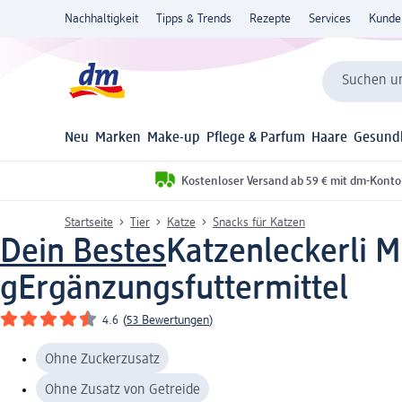
Nachhaltigkeit
Tipps & Trends
Rezepte
Services
Kunde
Suchen un
Neu
Marken
Make-up
Pflege & Parfum
Haare
Gesund
Kostenloser Versand ab 59 € mit dm-Konto
Startseite
Tier
Katze
Snacks für Katzen
Dein Bestes
Katzenleckerli M
g
Ergänzungsfuttermittel
4.6
(
53 Bewertungen
)
Ohne Zuckerzusatz
Ohne Zusatz von Getreide