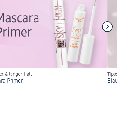
er & langer Halt
Tipps & Schmin
ra Primer
Blaue Augen