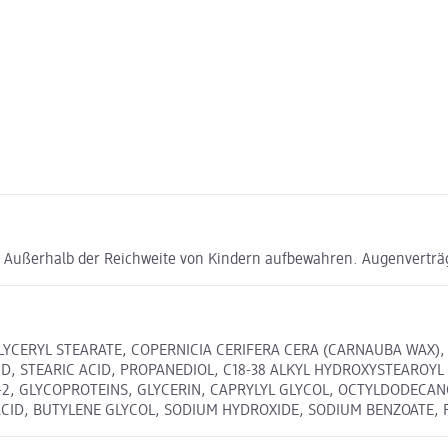
ußerhalb der Reichweite von Kindern aufbewahren. Augenverträgli
YCERYL STEARATE, COPERNICIA CERIFERA CERA (CARNAUBA WAX), 
ID, STEARIC ACID, PROPANEDIOL, C18-38 ALKYL HYDROXYSTEAROY
E-2, GLYCOPROTEINS, GLYCERIN, CAPRYLYL GLYCOL, OCTYLDODEC
ID, BUTYLENE GLYCOL, SODIUM HYDROXIDE, SODIUM BENZOATE, P