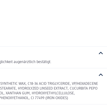
chkeit augenärztlich bestätigt.
SYNTHETIC WAX, C18-36 ACID TRIGLYCERIDE, VP/HEXADECENE
L STEARATE, HYDROLYZED LINSEED EXTRACT, CUCURBITA PEPO
ANOL, XANTHAN GUM, HYDROXYETHYLCELLULOSE,
HENOXYETHANOL, CI 77499 (IRON OXIDES)