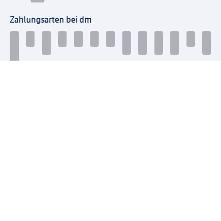
Zahlungsarten bei dm
Bei dm-med können die Zahlungsarten abweichen.
Mit dm verbinden
Jetzt die dm-App herunterladen