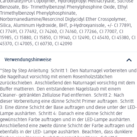
Carbonate)/IPDI Copolymer, Hydroxypropyl Methacrylate, Sucrose
Benzoate, Bis- Trimethylbenzoyl Phenylphosphine Oxide, Ethyl
Trimethylbenzoyl Phenylphosphinate,
Norbornanediamine/Resorcinol Diglycidyl Ether Crosspolymer,
Silica, Aluminum Hydroxide, BHT, p-Hydroxyanisole, +/- CI 77891,
CI 77491, CI 77492, CI 74260, CI 74160, CI 77266, CI 77007, CI
15985, CI 15880, CI 15850, CI 19140, CI 12490, CI 45410, CI 45380, CI
45370, CI 47005, CI 60730, CI 42090
Verwendungshinweise
"Step by Step Anleitung: Schritt 1: Den Naturnagel vorbereiten und
die Nagelhaut vorsichtig mit einem Rosenholzstäbchen
zurückschieben. Anschließend den Naturnagel vorsichtig mit dem
Buffer mattieren. Den entstandenen Nagelstaub mit einem
Cleaner- getränkten Zellulose Pad entfernen. Schritt 2: Nach
dieser Vorbereitung eine dünne Schicht Primer auftragen. Schritt
3: Eine dünne Schicht der Base auftragen und diese unter der LED-
Lampe aushärten. Schritt 4: Danach eine dünne Schicht der
gewünschten Farbe auftragen und in der LED-Lampe aushärten.
Anschließend eine zweite dünne Schicht der Farbe auftragen und
ebenfalls in der LED- Lampe aushärten. Beachten, dass dunklere