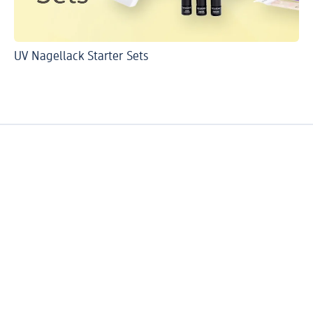
UV Nagellack Starter Sets
DI
Ca