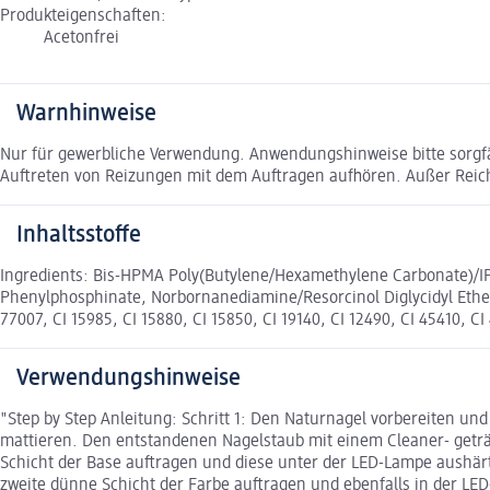
Produkteigenschaften:
Acetonfrei
Warnhinweise
Nur für gewerbliche Verwendung. Anwendungshinweise bitte sorgfä
Auftreten von Reizungen mit dem Auftragen aufhören. Außer Reic
Inhaltsstoffe
Ingredients: Bis-HPMA Poly(Butylene/Hexamethylene Carbonate)/IP
Phenylphosphinate, Norbornanediamine/Resorcinol Diglycidyl Ether 
77007, CI 15985, CI 15880, CI 15850, CI 19140, CI 12490, CI 45410, C
Verwendungshinweise
"Step by Step Anleitung: Schritt 1: Den Naturnagel vorbereiten u
mattieren. Den entstandenen Nagelstaub mit einem Cleaner- geträn
Schicht der Base auftragen und diese unter der LED-Lampe aushär
zweite dünne Schicht der Farbe auftragen und ebenfalls in der LE