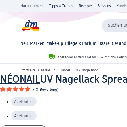
Nachhaltigkeit
Tipps & Trends
Rezepte
Services
Kunde
Suchen un
Neu
Marken
Make-up
Pflege & Parfum
Haare
Gesund
Kostenloser Versand ab 59 € mit dm-Konto
Startseite
Make-up
Nägel
UV Nagellack
NÉONAIL
UV Nagellack Sprea
5
(
1 Bewertung
)
Acetonfrei
Acetonfrei