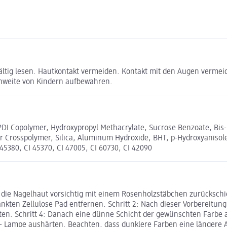
ltig lesen. Hautkontakt vermeiden. Kontakt mit den Augen vermeid
hweite von Kindern aufbewahren.
DI Copolymer, Hydroxypropyl Methacrylate, Sucrose Benzoate, Bis-
Crosspolymer, Silica, Aluminum Hydroxide, BHT, p-Hydroxyanisole, +
I 45380, CI 45370, CI 47005, CI 60730, CI 42090
nd die Nagelhaut vorsichtig mit einem Rosenholzstäbchen zurücksch
kten Zellulose Pad entfernen. Schritt 2: Nach dieser Vorbereitung
ten. Schritt 4: Danach eine dünne Schicht der gewünschten Farbe
D- Lampe aushärten. Beachten, dass dunklere Farben eine längere A