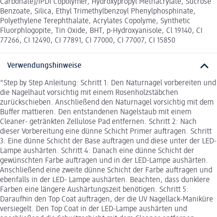
Carbonate)/IPDI Copolymer, Hydroxypropyl Methacrylate, Sucrose
Benzoate, Silica, Ethyl Trimethylbenzoyl Phenylphosphinate,
Polyethylene Terephthalate, Acrylates Copolyme, Synthetic
Fluorphlogopite, Tin Oxide, BHT, p-Hydroxyanisole, Cl 19140, CI
77266, CI 12490, CI 77891, CI 77000, CI 77007, CI 15850
Verwendungshinweise
"Step by Step Anleitung: Schritt 1: Den Naturnagel vorbereiten und
die Nagelhaut vorsichtig mit einem Rosenholzstäbchen
zurückschieben. Anschließend den Naturnagel vorsichtig mit dem
Buffer mattieren. Den entstandenen Nagelstaub mit einem
Cleaner- getränkten Zellulose Pad entfernen. Schritt 2: Nach
dieser Vorbereitung eine dünne Schicht Primer auftragen. Schritt
3: Eine dünne Schicht der Base auftragen und diese unter der LED-
Lampe aushärten. Schritt 4: Danach eine dünne Schicht der
gewünschten Farbe auftragen und in der LED-Lampe aushärten.
Anschließend eine zweite dünne Schicht der Farbe auftragen und
ebenfalls in der LED- Lampe aushärten. Beachten, dass dunklere
Farben eine längere Aushärtungszeit benötigen. Schritt 5:
Daraufhin den Top Coat auftragen, der die UV Nagellack-Maniküre
versiegelt. Den Top Coat in der LED-Lampe aushärten und