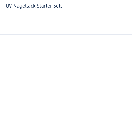
UV Nagellack Starter Sets
DI
Ca