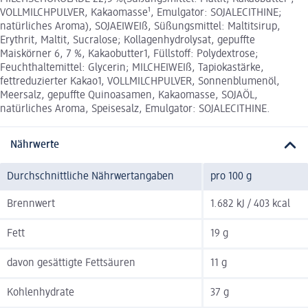
VOLLMILCHPULVER, Kakaomasse¹, Emulgator: SOJALECITHINE;
natürliches Aroma), SOJAEIWEIß, Süßungsmittel: Maltitsirup,
Erythrit, Maltit, Sucralose; Kollagenhydrolysat, gepuffte
Maiskörner 6, 7 %, Kakaobutter1, Füllstoff: Polydextrose;
Feuchthaltemittel: Glycerin; MILCHEIWEIß, Tapiokastärke,
fettreduzierter Kakao1, VOLLMILCHPULVER, Sonnenblumenöl,
Meersalz, gepuffte Quinoasamen, Kakaomasse, SOJAÖL,
natürliches Aroma, Speisesalz, Emulgator: SOJALECITHINE.
Nährwerte
Durchschnittliche Nährwertangaben
pro 100 g
Brennwert
1.682 kJ / 403 kcal
Fett
19 g
davon gesättigte Fettsäuren
11 g
Kohlenhydrate
37 g