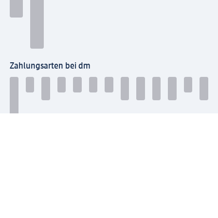
Zahlungsarten bei dm
Bei dm-med können die Zahlungsarten abweichen.
Mit dm verbinden
Jetzt die dm-App herunterladen