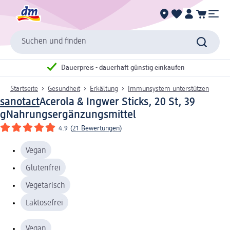
Suchen und finden
Dauerpreis - dauerhaft günstig einkaufen
Startseite
Gesundheit
Erkältung
Immunsystem unterstützen
sanotact
Acerola & Ingwer Sticks, 20 St, 39
g
Nahrungsergänzungsmittel
4.9
(
21 Bewertungen
)
Vegan
Glutenfrei
Vegetarisch
Laktosefrei
Vegan