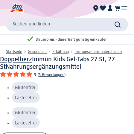
Suchen und finden
Dauerpreis - dauerhaft günstig einkaufen
Startseite
Gesundheit
Erkältung
Immunsystem unterstützen
Doppelherz
Immun Kids Gel-Tabs 27 St, 27
St
Nahrungsergänzungsmittel
5
(
3 Bewertungen
)
Glutenfrei
Laktosefrei
Glutenfrei
Laktosefrei