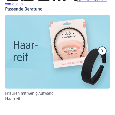
Weitere Produkte
von ebelin
Passende Beratung
Frisuren mit wenig Aufwand
Tre
Haarreif
Fr