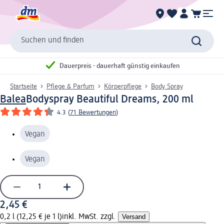
Suchen und finden
Dauerpreis - dauerhaft günstig einkaufen
Startseite
Pflege & Parfum
Körperpflege
Body Spray
Balea
Bodyspray Beautiful Dreams, 200 ml
4.3
(
71 Bewertungen
)
Vegan
Vegan
2,45 €
0,2 l (12,25 € je 1 l)
inkl. MwSt. zzgl.
Versand