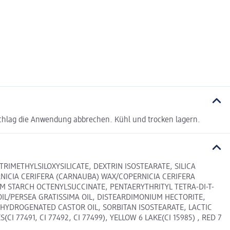
chlag die Anwendung abbrechen. Kühl und trocken lagern.
RIMETHYLSILOXYSILICATE, DEXTRIN ISOSTEARATE, SILICA
NICIA CERIFERA (CARNAUBA) WAX/COPERNICIA CERIFERA
M STARCH OCTENYLSUCCINATE, PENTAERYTHRITYL TETRA-DI-T-
IL/PERSEA GRATISSIMA OIL, DISTEARDIMONIUM HECTORITE,
 HYDROGENATED CASTOR OIL, SORBITAN ISOSTEARATE, LACTIC
I 77491, CI 77492, CI 77499), YELLOW 6 LAKE(CI 15985) , RED 7