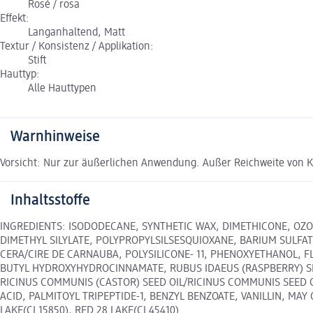
Rosé / rosa
Effekt:
Langanhaltend, Matt
Textur / Konsistenz / Applikation:
Stift
Hauttyp:
Alle Hauttypen
Warnhinweise
Vorsicht: Nur zur äußerlichen Anwendung. Außer Reichweite von 
Inhaltsstoffe
INGREDIENTS: ISODODECANE, SYNTHETIC WAX, DIMETHICONE, OZOK
DIMETHYL SILYLATE, POLYPROPYLSILSESQUIOXANE, BARIUM SULFA
CERA/CIRE DE CARNAUBA, POLYSILICONE- 11, PHENOXYETHANOL, 
BUTYL HYDROXYHYDROCINNAMATE, RUBUS IDAEUS (RASPBERRY) SEE
RICINUS COMMUNIS (CASTOR) SEED OIL/RICINUS COMMUNIS SEED 
ACID, PALMITOYL TRIPEPTIDE-1, BENZYL BENZOATE, VANILLIN, MAY C
LAKE(CI 15850), RED 28 LAKE(CI 45410).