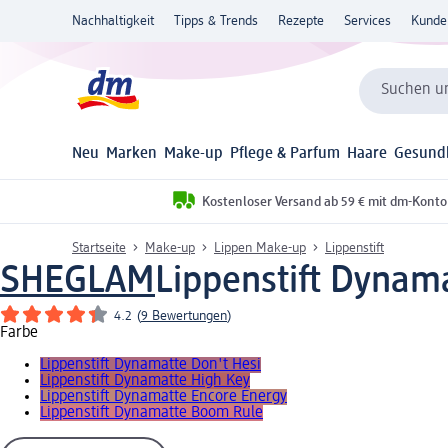
Nachhaltigkeit
Tipps & Trends
Rezepte
Services
Kunde
Suchen un
Neu
Marken
Make-up
Pflege & Parfum
Haare
Gesund
Kostenloser Versand ab 59 € mit dm-Konto
Startseite
Make-up
Lippen Make-up
Lippenstift
SHEGLAM
Lippenstift Dynam
4.2
(
9 Bewertungen
)
Farbe
Lippenstift Dynamatte Don't Hesi
Lippenstift Dynamatte High Key
Lippenstift Dynamatte Encore Energy
Lippenstift Dynamatte Boom Rule