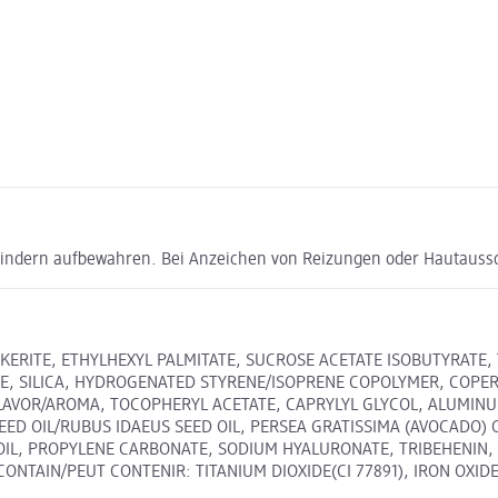
Kindern aufbewahren. Bei Anzeichen von Reizungen oder Hautauss
ERITE, ETHYLHEXYL PALMITATE, SUCROSE ACETATE ISOBUTYRATE, T
TE, SILICA, HYDROGENATED STYRENE/ISOPRENE COPOLYMER, COPER
FLAVOR/AROMA, TOCOPHERYL ACETATE, CAPRYLYL GLYCOL, ALUMINU
D OIL/RUBUS IDAEUS SEED OIL, PERSEA GRATISSIMA (AVOCADO) O
OIL, PROPYLENE CARBONATE, SODIUM HYALURONATE, TRIBEHENIN,
ONTAIN/PEUT CONTENIR: TITANIUM DIOXIDE(CI 77891), IRON OXIDES(C