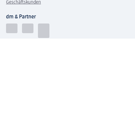
Geschäftskunden
dm & Partner
Sicherheit & Datenschutz bei dm
Zahlungsarten bei dm